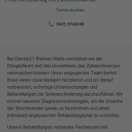
n
n
d
d
Termin buchen
l
l
u
u
0421 3964248
n
n
g
g
e
e
n
n
Bei Dental21 Bremen Walle verstehen wir die
T
T
Dringlichkeit und das Unwohlsein, das Zahnschmerzen
e
e
verursachen können. Unser engagiertes Team bietet
a
a
Ihnen einen zuverlässigen Notdienst und ist darauf
m
m
vorbereitet, sofortige Untersuchungen und
Behandlungen zur Schmerzlinderung durchzuführen. Wir
J
J
nutzen neueste Diagnosetechnologien, um die Ursache
o
o
der Beschwerden genau zu bestimmen und einen
b
b
individuell angepassten Behandlungsplan zu erstellen.
s
s
Unsere Behandlungen verbinden Fachwissen mit
A
A