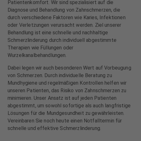
Patientenkomfort. Wir sind spezialisiert auf die
u
u
Diagnose und Behandlung von Zahnschmerzen, die
s
s
durch verschiedene Faktoren wie Karies, Infektionen
s
s
oder Verletzungen verursacht werden. Ziel unserer
t
t
Behandlung ist eine schnelle und nachhaltige
a
a
t
t
Schmerzlinderung durch individuell abgestimmte
t
t
Therapien wie Füllungen oder
u
u
Wurzelkanalbehandlungen.
n
n
g
g
Dabei legen wir auch besonderen Wert auf Vorbeugung
von Schmerzen. Durch individuelle Beratung zu
Mundhygiene und regelmäßigen Kontrollen helfen wir
unseren Patienten, das Risiko von Zahnschmerzen zu
minimieren. Unser Ansatz ist auf jeden Patienten
abgestimmt, um sowohl sofortige als auch langfristige
Lösungen für die Mundgesundheit zu gewährleisten.
Vereinbaren Sie noch heute einen Notfalltermin für
schnelle und effektive Schmerzlinderung.